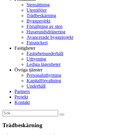
Stensättning
Utemiljöer
Trädbeskärning
Byggprojekt
Försäljning av sten
Husgrundsdränering
Avancerade byggprojekt
Finsnickeri
Fastigheter
Fastighetsunderhåll
Uthyrning
Lediga lägenheter
Övriga tjänster
Personaluthyrning
Kapitalförvaltning
Underhåll
Partners
Projekt
Kontakt
Trädbeskärning