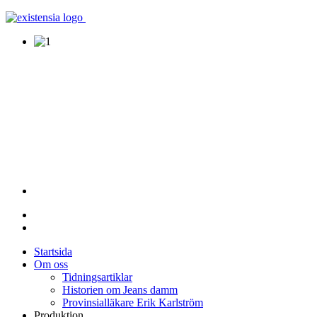
Startsida
Om oss
Tidningsartiklar
Historien om Jeans damm
Provinsialläkare Erik Karlström
Produktion