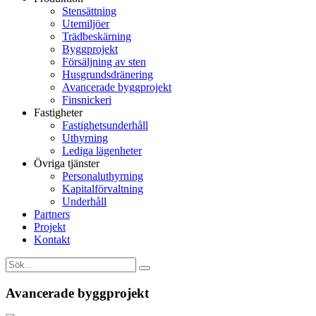
Stensättning
Utemiljöer
Trädbeskärning
Byggprojekt
Försäljning av sten
Husgrundsdränering
Avancerade byggprojekt
Finsnickeri
Fastigheter
Fastighetsunderhåll
Uthyrning
Lediga lägenheter
Övriga tjänster
Personaluthyrning
Kapitalförvaltning
Underhåll
Partners
Projekt
Kontakt
Avancerade byggprojekt