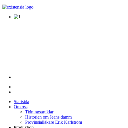
Startsida
Om oss
Tidningsartiklar
Historien om Jeans damm
Provinsialläkare Erik Karlström
Produktion