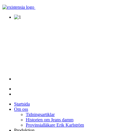
Startsida
Om oss
Tidningsartiklar
Historien om Jeans damm
Provinsialläkare Erik Karlström
Produktion