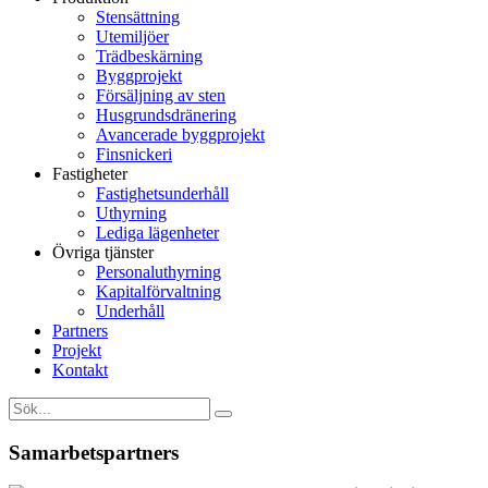
Stensättning
Utemiljöer
Trädbeskärning
Byggprojekt
Försäljning av sten
Husgrundsdränering
Avancerade byggprojekt
Finsnickeri
Fastigheter
Fastighetsunderhåll
Uthyrning
Lediga lägenheter
Övriga tjänster
Personaluthyrning
Kapitalförvaltning
Underhåll
Partners
Projekt
Kontakt
Samarbetspartners